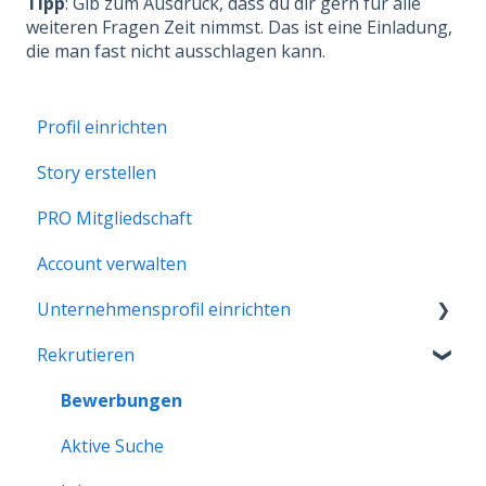
Tipp
: Gib zum Ausdruck, dass du dir gern für alle
weiteren Fragen Zeit nimmst. Das ist eine Einladung,
die man fast nicht ausschlagen kann.
Profil einrichten
Story erstellen
PRO Mitgliedschaft
Account verwalten
Unternehmensprofil einrichten
Rekrutieren
Erste Schritte
Unternehmensprofil verwalten
Bewerbungen
Aktive Suche