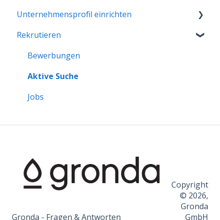
Unternehmensprofil einrichten
Rekrutieren
Erste Schritte
Unternehmensprofil verwalten
Bewerbungen
Aktive Suche
Jobs
Copyright
© 2026,
Gronda
Gronda - Fragen & Antworten
GmbH